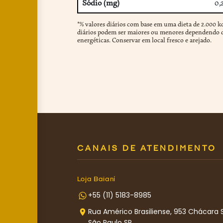
Sódio (mg)
0,
*% valores diários com base em uma dieta de 2.000 kc
diários podem ser maiores ou menores dependendo d
energéticas. Conservar em local fresco e arejado.
CANAIS DE ATENDIMENTO
Loja Baianí
+55 (11) 5183-8985
Rua Américo Brasiliense, 953 Chácara 
São Paulo SP