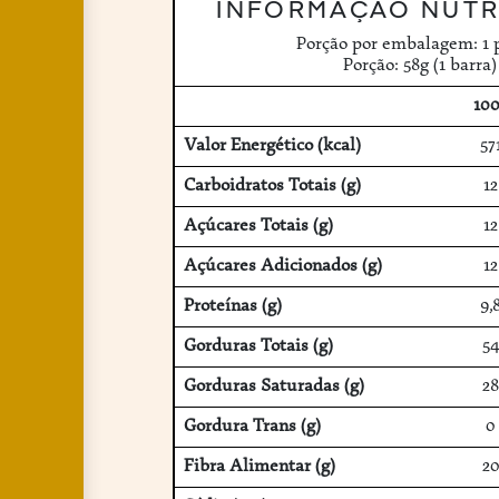
INFORMAÇÃO NUTR
Porção por embalagem: 1 
Porção: 58g (1 barra)
10
Valor Energético (kcal)
57
Carboidratos Totais (g)
12
Açúcares Totais (g)
12
Açúcares Adicionados (g)
12
Proteínas (g)
9,
Gorduras Totais (g)
5
Gorduras Saturadas (g)
28
Gordura Trans (g)
0
Fibra Alimentar (g)
2