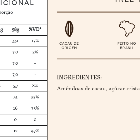
TREE 
ICIONAL
porção
0g
58g
%VD*
1
331
17%
CACAU DE
FEITO NO
ORIGEM
BRASIL
7,0
2%
7,0
-
7,0
-
INGREDIENTES:
8
5,7
8%
Amêndoas de cacau, açúcar crista
4
31
57%
16
73%
0
0
0
12
47%