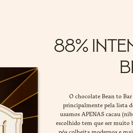
88% Inte
B
O chocolate Bean to Bar 
principalmente pela lista d
usamos APENAS cacau (nibs e
escolhido tem que ser muito 
pós colheita modernos e mai