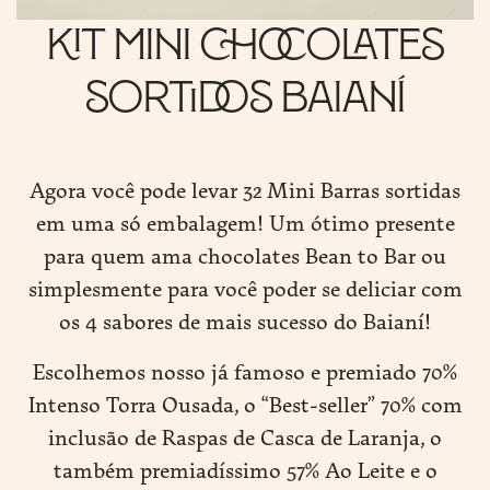
Kit Mini Chocolates
Sortidos Baianí
O
EMOS
Agora você pode levar 32 Mini Barras sortidas
SOS
em uma só embalagem! Um ótimo presente
DUTOS
para quem ama chocolates Bean to Bar ou
E
simplesmente para você poder se deliciar com
PRAR
os 4 sabores de mais sucesso do Baianí!
PORATIVO
Escolhemos nosso já famoso e premiado 70%
Intenso Torra Ousada, o “Best-seller” 70% com
NÍ
inclusão de Raspas de Casca de Laranja, o
também premiadíssimo 57% Ao Leite e o