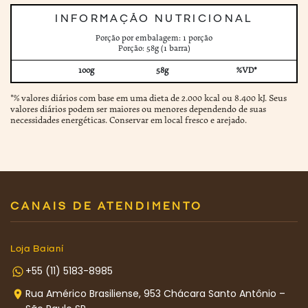
INFORMAÇÃO NUTRICIONAL
Porção por embalagem: 1 porção
Porção: 58g (1 barra)
100g
58g
%VD*
*% valores diários com base em uma dieta de 2.000 kcal ou 8.400 kJ. Seus
valores diários podem ser maiores ou menores dependendo de suas
necessidades energéticas. Conservar em local fresco e arejado.
CANAIS DE ATENDIMENTO
Loja Baianí
+55 (11) 5183-8985
Rua Américo Brasiliense, 953 Chácara Santo Antônio –